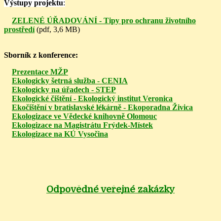
Výstupy projektu
:
ZELENÉ ÚŘADOVÁNÍ - Tipy pro ochranu životního
prostředí
(pdf, 3,6 MB)
Sborník z konference:
Prezentace MŽP
Ekologicky šetrná služba - CENIA
Ekologicky na úřadech - STEP
Ekologické čištění - Ekologický institut Veronica
Ekočištění v bratislavské lékárně - Ekoporadna Živica
Ekologizace ve Vědecké knihovně Olomouc
Ekologizace na Magistrátu Frýdek-Místek
Ekologizace na KÚ Vysočina
Odpovědné veřejné zakázky