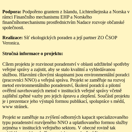
Podpora:
Podpořeno grantem z Islandu, Lichtenštejnska a Norska v
rámci Finančního mechanismu EHP a Norského
finančníhomechanismu prostřednictvím Nadace rozvoje občanské
společnosti.
Realizace:
Síť ekologických poraden a její partner ZO ČSOP
Veronica.
Stručná informace o projektu:
Cílem projektu je rozvinout poradenství v oblasti udržitelné spotřeby
veřejné správy a zajistit, aby se stalo kvalitní a vyhledávanou
službou. Hlavními cílovými skupinami jsou environmentální poradci
(pracovníci NNO) a veřejná správa. Projekt se zaměřuje na rozvoj
metod environmentálního poradenství, školení poradců a pilotní
ověření navrhovaných metod v institucích veřejné správy včetně
zajištění zpětné vazby pro jejich úpravu a zlepšení. Součástí projektu
je i prezentace jeho výstupů formou publikací, spolupráce s médií,
www stránek.
Projekt se zaměřuje na zvýšení odborných kapacit specializovaného
typu poradenství rozvíjeného NNO a uplatňovaného formou služby
zejména v institucích veřejného sektoru. V obecné rovině tak