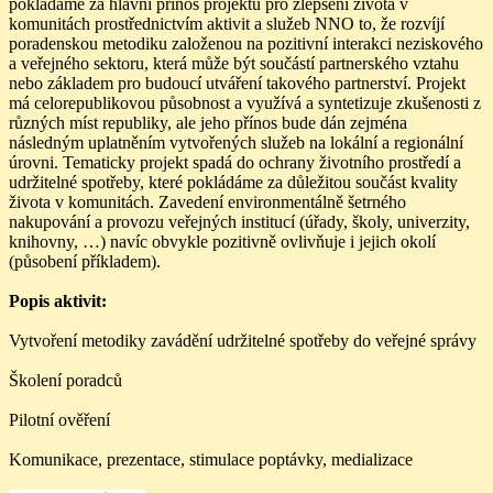
pokládáme za hlavní přínos projektu pro zlepšení života v
komunitách prostřednictvím aktivit a služeb NNO to, že rozvíjí
poradenskou metodiku založenou na pozitivní interakci neziskového
a veřejného sektoru, která může být součástí partnerského vztahu
nebo základem pro budoucí utváření takového partnerství. Projekt
má celorepublikovou působnost a využívá a syntetizuje zkušenosti z
různých míst republiky, ale jeho přínos bude dán zejména
následným uplatněním vytvořených služeb na lokální a regionální
úrovni. Tematicky projekt spadá do ochrany životního prostředí a
udržitelné spotřeby, které pokládáme za důležitou součást kvality
života v komunitách. Zavedení environmentálně šetrného
nakupování a provozu veřejných institucí (úřady, školy, univerzity,
knihovny, …) navíc obvykle pozitivně ovlivňuje i jejich okolí
(působení příkladem).
Popis aktivit:
Vytvoření metodiky zavádění udržitelné spotřeby do veřejné správy
Školení poradců
Pilotní ověření
Komunikace, prezentace, stimulace poptávky, medializace