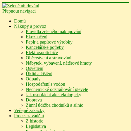
Přepnout navigaci
Domů
Nákupy a provoz
Pravidla zeleného nakupování
Ekoznačení
Papír a papírové výrobky
Kancelářské potřeby
Elektrospotřebiče
Občerstvení a stravování
Nábytek, vybavení, nátěrové hmoty
Osvětlení
Úklid a čištění
Odpady
Hospodaření s vodou
Nechemické odstraňování plevele
Jak uspořádat akci ekologicky
Doprava
Zimní údržba chodníků a silnic
Veřejné zakázky
Proces zavádění
Z historie
Legislativa