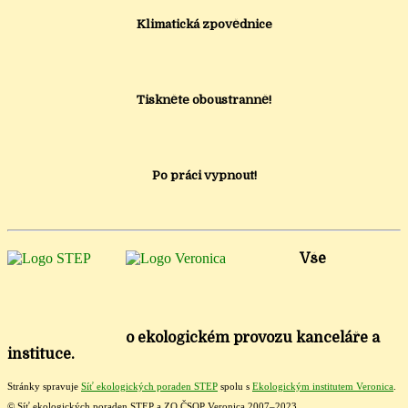
Klimatická zpovědnice
Tiskněte oboustranně!
Po práci vypnout!
Vše
o ekologickém provozu kanceláře a
instituce.
Stránky spravuje
Síť ekologických poraden STEP
spolu s
Ekologickým institutem Veronica
.
© Síť ekologických poraden STEP a ZO ČSOP Veronica 2007–2023