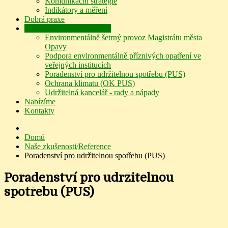
Komunikační strategie
Indikátory a měření
Dobrá praxe
Naše zkušenosti/Reference
Environmentálně šetrný provoz Magistrátu města
Opavy
Podpora environmentálně příznivých opatření ve
veřejných institucích
Poradenství pro udržitelnou spotřebu (PUS)
Ochrana klimatu (OK PUS)
Udržitelná kancelář - rady a nápady
Nabízíme
Kontakty
Domů
Naše zkušenosti/Reference
Poradenství pro udržitelnou spotřebu (PUS)
Poradenství pro udržitelnou
spotřebu (PUS)